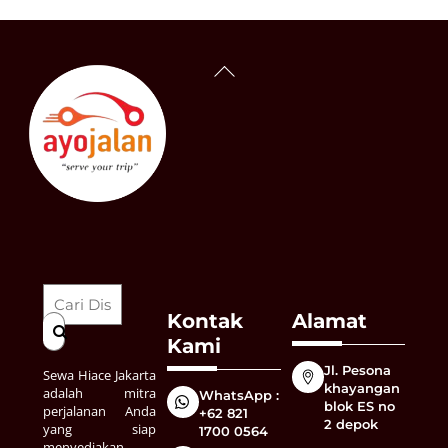
Back
To
Top
Kontak
Alamat
Kami
Jl. Pesona
Sewa Hiace Jakarta
khayangan
adalah mitra
WhatsApp :
blok ES no
perjalanan Anda
+62 821
2 depok
yang siap
1700 0564
menyediakan