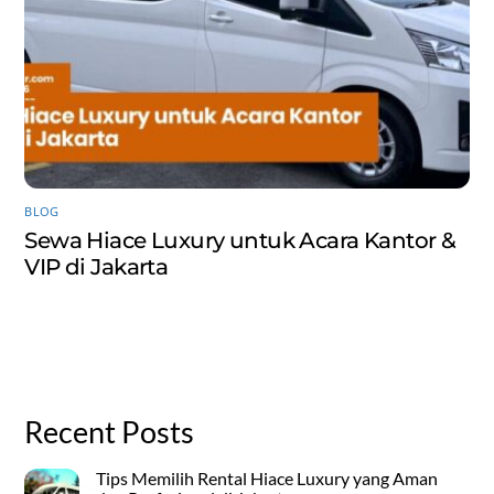
BLOG
Sewa Hiace Luxury untuk Acara Kantor &
VIP di Jakarta
Recent Posts
Tips Memilih Rental Hiace Luxury yang Aman