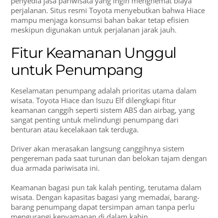
penyedia jasa pariwisata yang ingin menghemat biaya
perjalanan. Situs resmi Toyota menyebutkan bahwa Hiace
mampu menjaga konsumsi bahan bakar tetap efisien
meskipun digunakan untuk perjalanan jarak jauh.
Fitur Keamanan Unggul
untuk Penumpang
Keselamatan penumpang adalah prioritas utama dalam
wisata. Toyota Hiace dan Isuzu Elf dilengkapi fitur
keamanan canggih seperti sistem ABS dan airbag, yang
sangat penting untuk melindungi penumpang dari
benturan atau kecelakaan tak terduga.
Driver akan merasakan langsung canggihnya sistem
pengereman pada saat turunan dan belokan tajam dengan
dua armada pariwisata ini.
Keamanan bagasi pun tak kalah penting, terutama dalam
wisata. Dengan kapasitas bagasi yang memadai, barang-
barang penumpang dapat tersimpan aman tanpa perlu
mengurangi kenyamanan di dalam kabin.