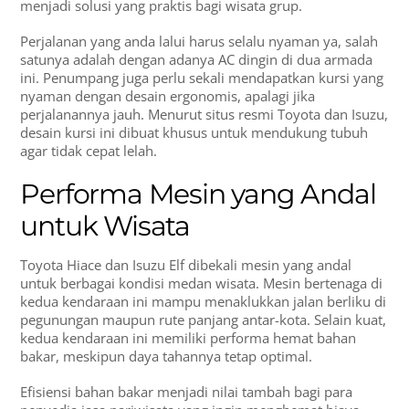
menjadi solusi yang praktis bagi wisata grup.
Perjalanan yang anda lalui harus selalu nyaman ya, salah
satunya adalah dengan adanya AC dingin di dua armada
ini. Penumpang juga perlu sekali mendapatkan kursi yang
nyaman dengan desain ergonomis, apalagi jika
perjalanannya jauh. Menurut situs resmi Toyota dan Isuzu,
desain kursi ini dibuat khusus untuk mendukung tubuh
agar tidak cepat lelah.
Performa Mesin yang Andal
untuk Wisata
Toyota Hiace dan Isuzu Elf dibekali mesin yang andal
untuk berbagai kondisi medan wisata. Mesin bertenaga di
kedua kendaraan ini mampu menaklukkan jalan berliku di
pegunungan maupun rute panjang antar-kota. Selain kuat,
kedua kendaraan ini memiliki performa hemat bahan
bakar, meskipun daya tahannya tetap optimal.
Efisiensi bahan bakar menjadi nilai tambah bagi para