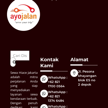
To
Top
Kontak
Alamat
Kami
Jl. Pesona
Sewa Hiace Jakarta
khayangan
adalah mitra
WhatsApp :
blok ES no
perjalanan Anda
+62 821
2 depok
yang siap
1700 0564
menyediakan
WhatsApp :
layanan sewa
+62 821
kendaraan terbaik.
1374 6484
Dengan penuh
WhatsApp :
dedikasi, kami