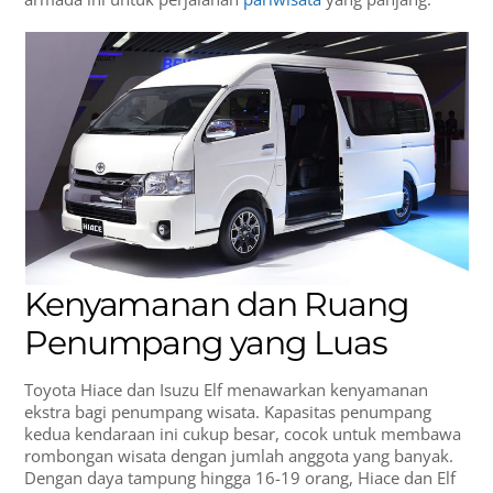
Kenyamanan dan Ruang
Penumpang yang Luas
Toyota Hiace dan Isuzu Elf menawarkan kenyamanan
ekstra bagi penumpang wisata. Kapasitas penumpang
kedua kendaraan ini cukup besar, cocok untuk membawa
rombongan wisata dengan jumlah anggota yang banyak.
Dengan daya tampung hingga 16-19 orang, Hiace dan Elf