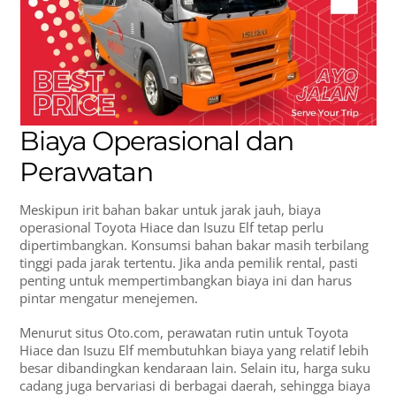
Biaya Operasional dan
Perawatan
Meskipun irit bahan bakar untuk jarak jauh, biaya
operasional Toyota Hiace dan Isuzu Elf tetap perlu
dipertimbangkan. Konsumsi bahan bakar masih terbilang
tinggi pada jarak tertentu. Jika anda pemilik rental, pasti
penting untuk mempertimbangkan biaya ini dan harus
pintar mengatur menejemen.
Menurut situs Oto.com, perawatan rutin untuk Toyota
Hiace dan Isuzu Elf membutuhkan biaya yang relatif lebih
besar dibandingkan kendaraan lain. Selain itu, harga suku
cadang juga bervariasi di berbagai daerah, sehingga biaya