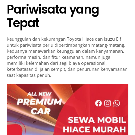
Pariwisata yang
Tepat
Keunggulan dan kekurangan Toyota Hiace dan Isuzu Elf
untuk pariwisata perlu dipertimbangkan matang-matang.
Keduanya menawarkan keunggulan dalam kenyamanan,
performa mesin, dan fitur keamanan, namun juga
memiliki kelemahan dari segi biaya operasional,
keterbatasan di jalan sempit, dan penurunan kenyamanan
saat kapasitas penuh.