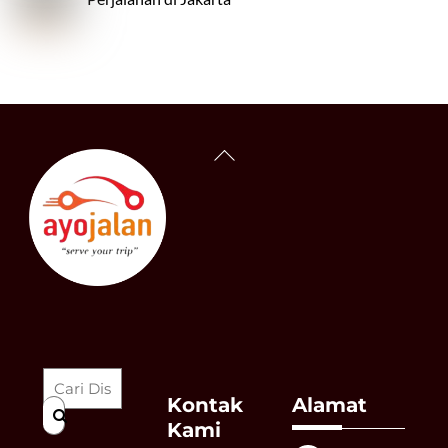
Back
To
Top
Kontak
Alamat
Kami