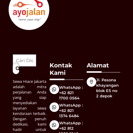
Top
Kontak
Alamat
Kami
Jl. Pesona
Sewa Hiace Jakarta
khayangan
adalah mitra
WhatsApp :
blok ES no
perjalanan Anda
+62 821
2 depok
yang siap
1700 0564
menyediakan
WhatsApp :
layanan sewa
+62 821
kendaraan terbaik.
1374 6484
Dengan penuh
WhatsApp :
dedikasi, kami
+62 812
hadir untuk