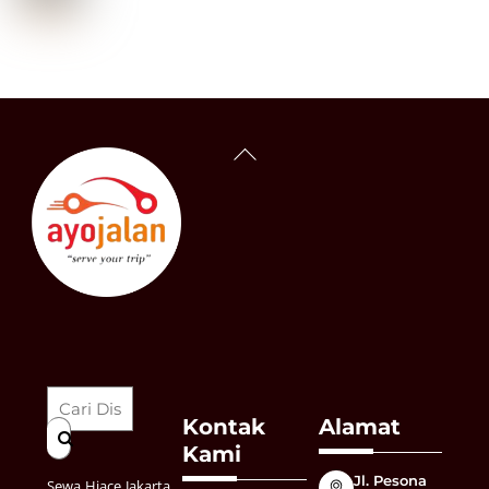
Back
To
Top
Kontak
Alamat
Kami
Jl. Pesona
Sewa Hiace Jakarta