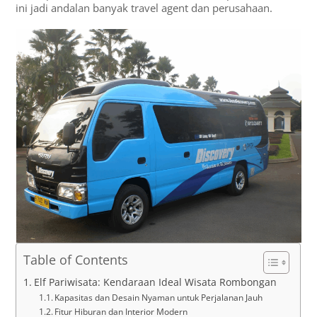
ini jadi andalan banyak travel agent dan perusahaan.
Table of Contents
Elf Pariwisata: Kendaraan Ideal Wisata Rombongan
Kapasitas dan Desain Nyaman untuk Perjalanan Jauh
Fitur Hiburan dan Interior Modern