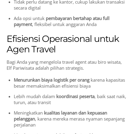
Tidak perlu datang ke kantor, cukup lakukan transaksi
secara digital
Ada opsi untuk
pembayaran bertahap atau full
payment
, fleksibel untuk anggaran Anda
Efisiensi Operasional untuk
Agen Travel
Bagi Anda yang mengelola travel agent atau biro wisata,
Elf Pariwisata adalah pilihan strategis.
Menurunkan biaya logistik per orang
karena kapasitas
besar memaksimalkan efisiensi biaya
Lebih mudah dalam
koordinasi peserta
, baik saat naik,
turun, atau transit
Meningkatkan
kualitas layanan dan kepuasan
pelanggan
, karena mereka merasa nyaman sepanjang
perjalanan