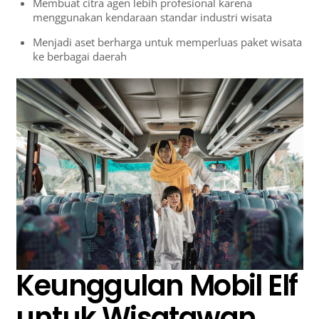
Membuat citra agen lebih profesional karena
menggunakan kendaraan standar industri wisata
Menjadi aset berharga untuk memperluas paket wisata
ke berbagai daerah
Keunggulan Mobil Elf
untuk Wisatawan