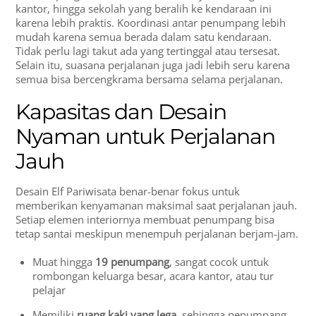
kantor, hingga sekolah yang beralih ke kendaraan ini
karena lebih praktis. Koordinasi antar penumpang lebih
mudah karena semua berada dalam satu kendaraan.
Tidak perlu lagi takut ada yang tertinggal atau tersesat.
Selain itu, suasana perjalanan juga jadi lebih seru karena
semua bisa bercengkrama bersama selama perjalanan.
Kapasitas dan Desain
Nyaman untuk Perjalanan
Jauh
Desain Elf Pariwisata benar-benar fokus untuk
memberikan kenyamanan maksimal saat perjalanan jauh.
Setiap elemen interiornya membuat penumpang bisa
tetap santai meskipun menempuh perjalanan berjam-jam.
Muat hingga
19 penumpang
, sangat cocok untuk
rombongan keluarga besar, acara kantor, atau tur
pelajar
Memiliki
ruang kaki yang lega
, sehingga penumpang