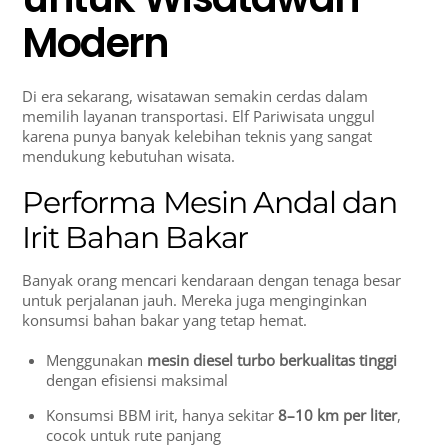
Modern
Di era sekarang, wisatawan semakin cerdas dalam
memilih layanan transportasi. Elf Pariwisata unggul
karena punya banyak kelebihan teknis yang sangat
mendukung kebutuhan wisata.
Performa Mesin Andal dan
Irit Bahan Bakar
Banyak orang mencari kendaraan dengan tenaga besar
untuk perjalanan jauh. Mereka juga menginginkan
konsumsi bahan bakar yang tetap hemat.
Menggunakan
mesin diesel turbo berkualitas tinggi
dengan efisiensi maksimal
Konsumsi BBM irit, hanya sekitar
8–10 km per liter
,
cocok untuk rute panjang