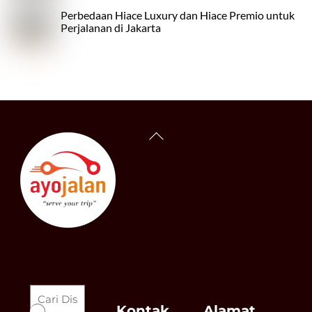
Perbedaan Hiace Luxury dan Hiace Premio untuk
Perjalanan di Jakarta
Back
To
Top
Kontak
Alamat