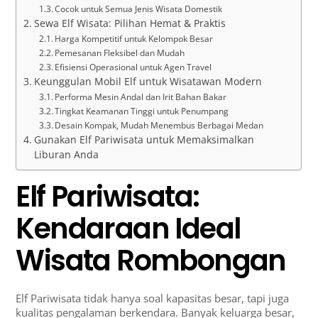
Cocok untuk Semua Jenis Wisata Domestik
Sewa Elf Wisata: Pilihan Hemat & Praktis
Harga Kompetitif untuk Kelompok Besar
Pemesanan Fleksibel dan Mudah
Efisiensi Operasional untuk Agen Travel
Keunggulan Mobil Elf untuk Wisatawan Modern
Performa Mesin Andal dan Irit Bahan Bakar
Tingkat Keamanan Tinggi untuk Penumpang
Desain Kompak, Mudah Menembus Berbagai Medan
Gunakan Elf Pariwisata untuk Memaksimalkan
Liburan Anda
Elf Pariwisata:
Kendaraan Ideal
Wisata Rombongan
Elf Pariwisata tidak hanya soal kapasitas besar, tapi juga
kualitas pengalaman berkendara. Banyak keluarga besar,