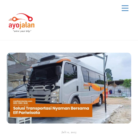
Skip
Men
to
content
Juli 11, 2025