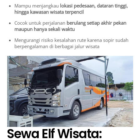
Mampu menjangkau
lokasi pedesaan, dataran tinggi,
hingga kawasan wisata terpencil
Cocok untuk perjalanan
berulang setiap akhir pekan
maupun hanya sekali waktu
Mengurangi risiko kesalahan rute karena sopir sudah
berpengalaman di berbagai jalur wisata
Sewa Elf Wisata: