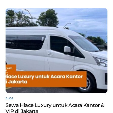
BLOG
Sewa Hiace Luxury untuk Acara Kantor &
VIP di Jakarta